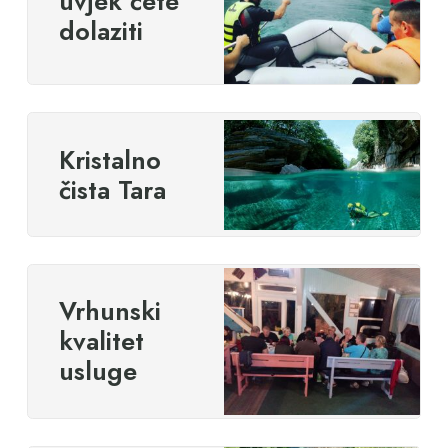
uvjek ćete
dolaziti
Kristalno
čista Tara
Vrhunski
kvalitet
usluge